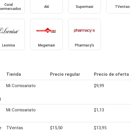
Coral
Akí
Supermaxi
TVentas
permercados
Leonisa
Megamaxi
Pharmacy's
Tienda
Precio regular
Precio de oferta
Mi Comisariato
$9,99
g
Mi Comisariato
$1,13
e
TVentas
$15,50
$13,95