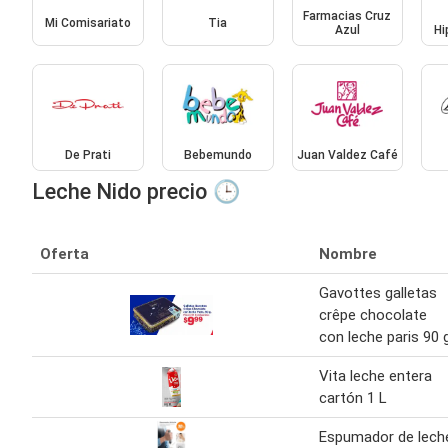
Farmacias Cruz
Mi Comisariato
Tia
Azul
Hi
De Prati
Bebemundo
Juan Valdez Café
Leche Nido precio 🕒
Oferta
Nombre
Gavottes galletas
crêpe chocolate
con leche paris 90 
Vita leche entera
cartón 1 L
Espumador de lech