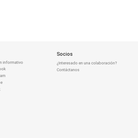
Socios
ín informativo
¿Interesado en una colaboración?
ook
Contáctanos
ram
be
k