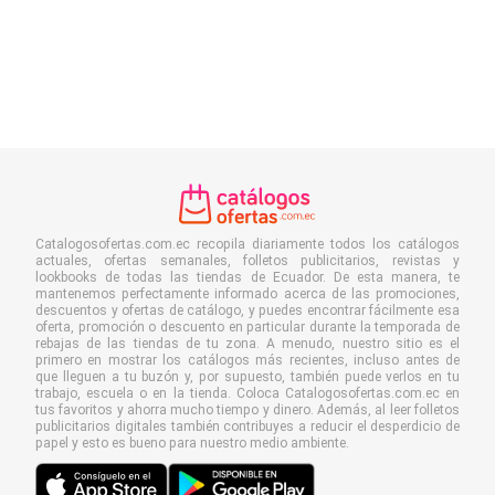
Catalogosofertas.com.ec recopila diariamente todos los catálogos
actuales, ofertas semanales, folletos publicitarios, revistas y
lookbooks de todas las tiendas de Ecuador. De esta manera, te
mantenemos perfectamente informado acerca de las promociones,
descuentos y ofertas de catálogo, y puedes encontrar fácilmente esa
oferta, promoción o descuento en particular durante la temporada de
rebajas de las tiendas de tu zona. A menudo, nuestro sitio es el
primero en mostrar los catálogos más recientes, incluso antes de
que lleguen a tu buzón y, por supuesto, también puede verlos en tu
trabajo, escuela o en la tienda. Coloca Catalogosofertas.com.ec en
tus favoritos y ahorra mucho tiempo y dinero. Además, al leer folletos
publicitarios digitales también contribuyes a reducir el desperdicio de
papel y esto es bueno para nuestro medio ambiente.