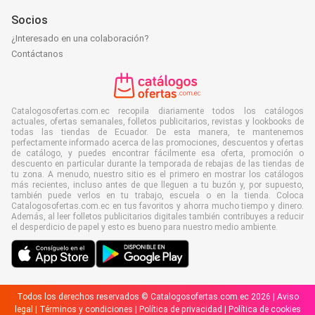
Socios
¿Interesado en una colaboración?
Contáctanos
Catalogosofertas.com.ec recopila diariamente todos los catálogos
actuales, ofertas semanales, folletos publicitarios, revistas y lookbooks de
todas las tiendas de Ecuador. De esta manera, te mantenemos
perfectamente informado acerca de las promociones, descuentos y ofertas
de catálogo, y puedes encontrar fácilmente esa oferta, promoción o
descuento en particular durante la temporada de rebajas de las tiendas de
tu zona. A menudo, nuestro sitio es el primero en mostrar los catálogos
más recientes, incluso antes de que lleguen a tu buzón y, por supuesto,
también puede verlos en tu trabajo, escuela o en la tienda. Coloca
Catalogosofertas.com.ec en tus favoritos y ahorra mucho tiempo y dinero.
Además, al leer folletos publicitarios digitales también contribuyes a reducir
el desperdicio de papel y esto es bueno para nuestro medio ambiente.
Todos los derechos reservados © Catalogosofertas.com.ec 2026 |
Aviso
legal
|
Términos y condiciones
|
Política de privacidad
|
Política de cookies