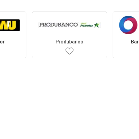
ion
Produbanco
Ban