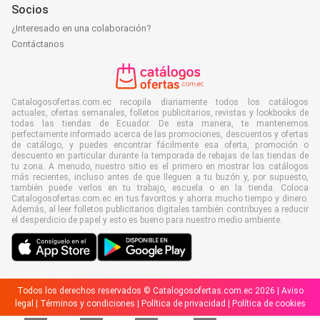
Socios
¿Interesado en una colaboración?
Contáctanos
Catalogosofertas.com.ec recopila diariamente todos los catálogos
actuales, ofertas semanales, folletos publicitarios, revistas y lookbooks de
todas las tiendas de Ecuador. De esta manera, te mantenemos
perfectamente informado acerca de las promociones, descuentos y ofertas
de catálogo, y puedes encontrar fácilmente esa oferta, promoción o
descuento en particular durante la temporada de rebajas de las tiendas de
tu zona. A menudo, nuestro sitio es el primero en mostrar los catálogos
más recientes, incluso antes de que lleguen a tu buzón y, por supuesto,
también puede verlos en tu trabajo, escuela o en la tienda. Coloca
Catalogosofertas.com.ec en tus favoritos y ahorra mucho tiempo y dinero.
Además, al leer folletos publicitarios digitales también contribuyes a reducir
el desperdicio de papel y esto es bueno para nuestro medio ambiente.
Todos los derechos reservados © Catalogosofertas.com.ec 2026 |
Aviso
legal
|
Términos y condiciones
|
Política de privacidad
|
Política de cookies