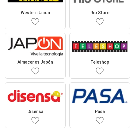
Western Union
Rio Store
Almacenes Japón
Teleshop
Disensa
Pasa