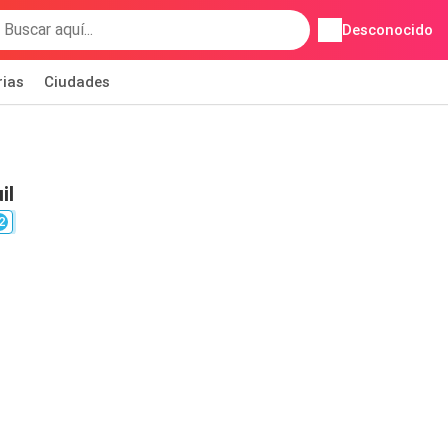
Desconocido
rias
Ciudades
il
2