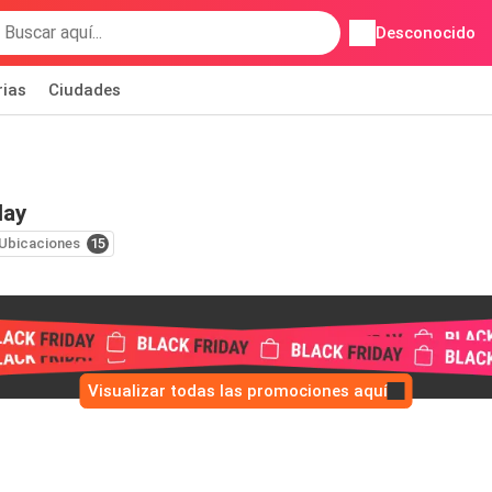
Desconocido
rias
Ciudades
day
Ubicaciones
15
Visualizar todas las promociones aquí