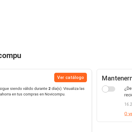
icompu
Mantenerm
Ver catálogo
¿De
 sigue siendo válido durante
2
día(s). Visualiza las
 ahorra en tus compras en Novicompu.
rec
16.
O ve