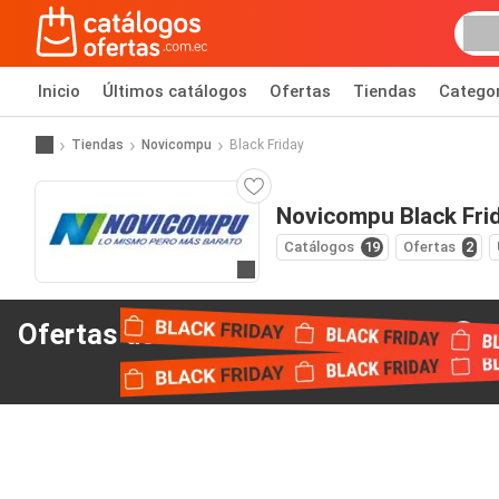
Inicio
Últimos catálogos
Ofertas
Tiendas
Catego
Tiendas
Novicompu
Black Friday
Novicompu Black Fri
Catálogos
19
Ofertas
2
Ir al sitio web
Ofertas del Black Friday
de Novicompu