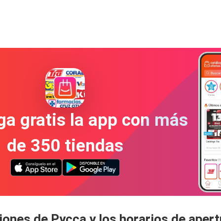
a gratis la app con más
de 350 tiendas
iones de Pycca y los horarios de aper