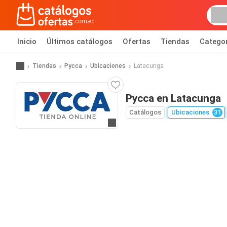
Inicio
Últimos catálogos
Ofertas
Tiendas
Catego
Tiendas
Pycca
Ubicaciones
Latacunga
Pycca en Latacunga
Catálogos
Ubicaciones
31
Ir al sitio web