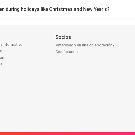
ven during holidays like Christmas and New Year's?
Socios
ín informativo
¿Interesado en una colaboración?
ook
Contáctanos
ram
be
k