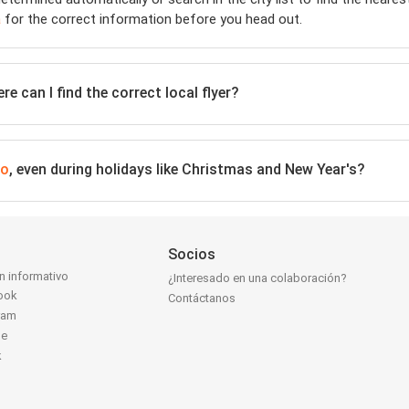
a
for the correct information before you head out.
e can I find the correct local flyer?
go
, even during holidays like Christmas and New Year's?
Socios
ín informativo
¿Interesado en una colaboración?
ook
Contáctanos
ram
be
k