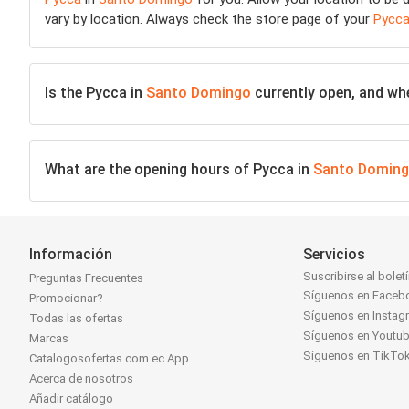
vary by location. Always check the store page of your
Pycc
Is the Pycca in
Santo Domingo
currently open, and wher
What are the opening hours of Pycca in
Santo Domin
Información
Servicios
Suscribirse al bolet
Preguntas Frecuentes
Síguenos en Faceb
Promocionar?
Síguenos en Instag
Todas las ofertas
Síguenos en Youtu
Marcas
Síguenos en TikTo
Catalogosofertas.com.ec App
Acerca de nosotros
Añadir catálogo