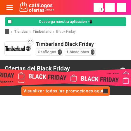
!
Descarga nuestra aplicación 📲
Tiendas
Timberland
Black Friday
Timberland Black Friday
Catálogos
1
Ubicaciones
3
Ofertas del Black Friday
de Timberland
Visualizar todas las promociones aquí