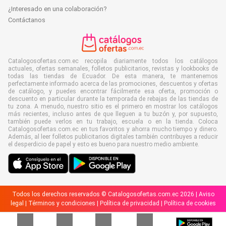
¿Interesado en una colaboración?
Contáctanos
Catalogosofertas.com.ec recopila diariamente todos los catálogos
actuales, ofertas semanales, folletos publicitarios, revistas y lookbooks de
todas las tiendas de Ecuador. De esta manera, te mantenemos
perfectamente informado acerca de las promociones, descuentos y ofertas
de catálogo, y puedes encontrar fácilmente esa oferta, promoción o
descuento en particular durante la temporada de rebajas de las tiendas de
tu zona. A menudo, nuestro sitio es el primero en mostrar los catálogos
más recientes, incluso antes de que lleguen a tu buzón y, por supuesto,
también puede verlos en tu trabajo, escuela o en la tienda. Coloca
Catalogosofertas.com.ec en tus favoritos y ahorra mucho tiempo y dinero.
Además, al leer folletos publicitarios digitales también contribuyes a reducir
el desperdicio de papel y esto es bueno para nuestro medio ambiente.
Todos los derechos reservados © Catalogosofertas.com.ec 2026 |
Aviso
legal
|
Términos y condiciones
|
Política de privacidad
|
Política de cookies