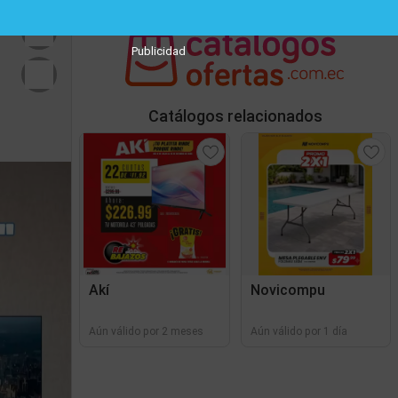
Publicidad
Catálogos relacionados
Akí
Novicompu
Aún válido por 2 meses
Aún válido por 1 día