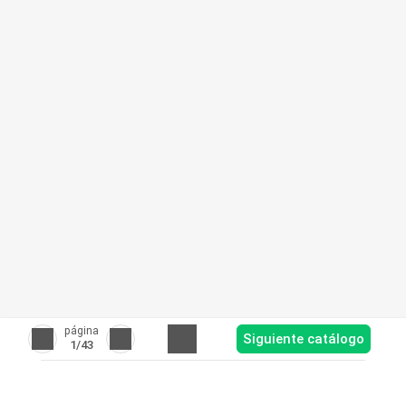
página
Siguiente catálogo
1
/43