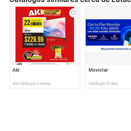
Akí
Movistar
Aún válido por 2 meses
Válido por 27 días