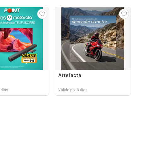
Artefacta
 días
Válido por 8 días