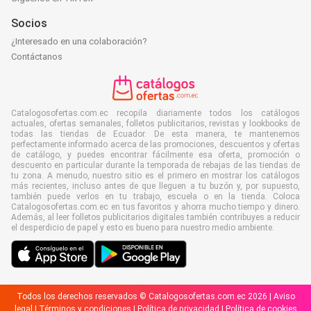
Socios
¿Interesado en una colaboración?
Contáctanos
Catalogosofertas.com.ec recopila diariamente todos los catálogos
actuales, ofertas semanales, folletos publicitarios, revistas y lookbooks de
todas las tiendas de Ecuador. De esta manera, te mantenemos
perfectamente informado acerca de las promociones, descuentos y ofertas
de catálogo, y puedes encontrar fácilmente esa oferta, promoción o
descuento en particular durante la temporada de rebajas de las tiendas de
tu zona. A menudo, nuestro sitio es el primero en mostrar los catálogos
más recientes, incluso antes de que lleguen a tu buzón y, por supuesto,
también puede verlos en tu trabajo, escuela o en la tienda. Coloca
Catalogosofertas.com.ec en tus favoritos y ahorra mucho tiempo y dinero.
Además, al leer folletos publicitarios digitales también contribuyes a reducir
el desperdicio de papel y esto es bueno para nuestro medio ambiente.
Todos los derechos reservados © Catalogosofertas.com.ec 2026 |
Aviso
legal
|
Términos y condiciones
|
Política de privacidad
|
Política de cookies