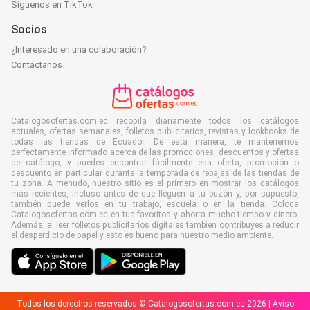
Síguenos en TikTok
Socios
¿Interesado en una colaboración?
Contáctanos
Catalogosofertas.com.ec recopila diariamente todos los catálogos
actuales, ofertas semanales, folletos publicitarios, revistas y lookbooks de
todas las tiendas de Ecuador. De esta manera, te mantenemos
perfectamente informado acerca de las promociones, descuentos y ofertas
de catálogo, y puedes encontrar fácilmente esa oferta, promoción o
descuento en particular durante la temporada de rebajas de las tiendas de
tu zona. A menudo, nuestro sitio es el primero en mostrar los catálogos
más recientes, incluso antes de que lleguen a tu buzón y, por supuesto,
también puede verlos en tu trabajo, escuela o en la tienda. Coloca
Catalogosofertas.com.ec en tus favoritos y ahorra mucho tiempo y dinero.
Además, al leer folletos publicitarios digitales también contribuyes a reducir
el desperdicio de papel y esto es bueno para nuestro medio ambiente.
Todos los derechos reservados © Catalogosofertas.com.ec 2026 |
Aviso