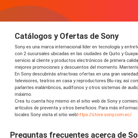
Catálogos y Ofertas de Sony
Sony es una
marca internacional
líder en
tecnología y entre
con
2 sucursales
ubicadas en las c
iudades
de Quito y Guayaq
s
ervicio
al cliente y
productos electrónicos
de primera calid
mejores
promociones y descuentos
del momento. Mantente
En Sony descubrirás atractivas o
fertas
en
una gran varieda
televisores, teatros en casa y reproductores Blu-ray
, así c
parlantes inalámbricos, audífonos y otros sistemas de audi
máximo.
Crea tu cuenta hoy mismo en el sitio web de Sony y comien
artículos de preventa y otros beneficios.
Para más informació
locales Sony visita el sitio web
https://store.sony.com.ec/
Preguntas frecuentes acerca de S