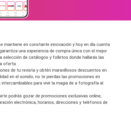
e mantiene en constante innovación y hoy en día cuenta
 garantiza una experiencia de compra única con el mejor
ra selección de
catálogos y folletos
donde hallarás las
na
oferta.
ones de tu revista
y obtén maravillosos
descuento
s en
idad en el sonido, no te pierdas las
promociones en
s
intercambiables para vivir la magia de a f
otografía
al
birte podrás gozar de
promociones
exclusivas o
nline
,
ación electrónica, horarios, direcciones y teléfonos de