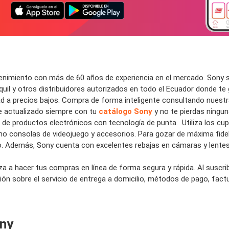
tenimiento
con más de 60 años de experiencia en el mercado. Sony s
uil y otros distribuidores autorizados en todo el Ecuador donde te
ad a
precios bajos
. Compra de forma inteligente consultando nuest
 actualizado siempre con tu
catálogo Sony
y no te pierdas ningu
d de productos electrónicos
con
tecnología
de punta. Utiliza los
cup
omo
consolas de videojuego
y accesorios. Para gozar de máxima fidel
o
. Además, Sony cuenta con excelentes r
ebajas
en
cámaras y lente
za a hacer tus
compras en línea
de forma segura y rápida. Al suscri
n sobre el servicio de entrega a domicilio, métodos de pago, factur
ony