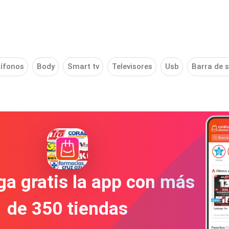
ífonos
Body
Smart tv
Televisores
Usb
Barra de 
a gratis la app con más
de 350 tiendas