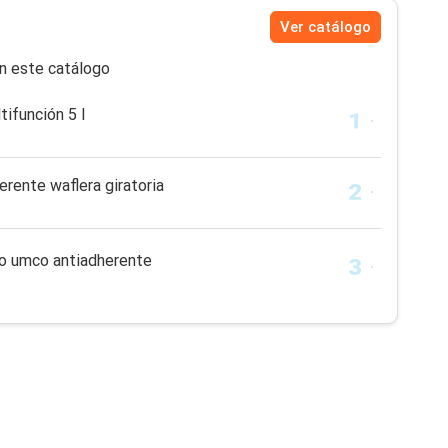
Ver catálogo
n este catálogo
ifunción 5 l
rente waflera giratoria
o umco antiadherente