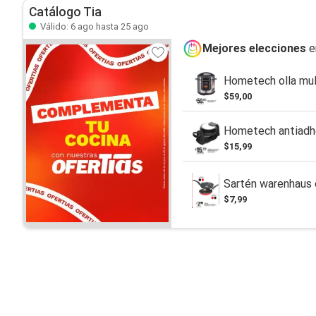
Catálogo Tia
Válido: 6 ago hasta 25 ago
Mejores elecciones
e
Hometech olla mult
$59,00
Hometech antiadhe
$15,99
Sartén warenhaus 
$7,99