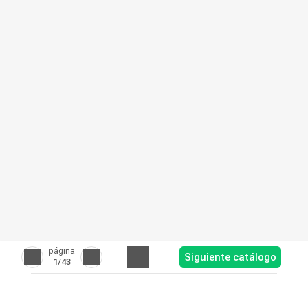
página
Siguiente catálogo
1
/43