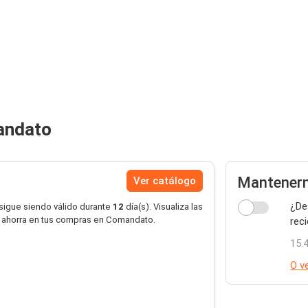
andato
Mantenerm
Ver catálogo
¿De
 sigue siendo válido durante
12
día(s). Visualiza las
 ahorra en tus compras en Comandato.
rec
15.
O ve