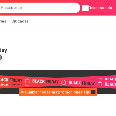
Desconocido
rias
Ciudades
day
5
Visualizar todas las promociones aquí