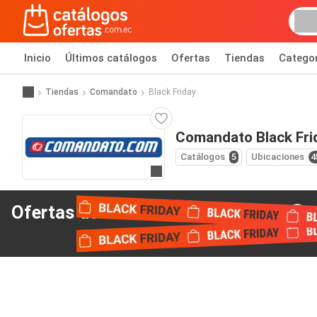
Inicio
Últimos catálogos
Ofertas
Tiendas
Catego
Tiendas
Comandato
Black Friday
Comandato Black Fri
Catálogos
5
Ubicaciones
4
Ir al sitio web
Ofertas del Black Friday
de Comandato