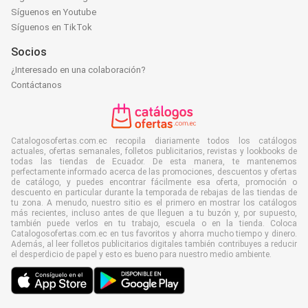
Síguenos en Youtube
Síguenos en TikTok
Socios
¿Interesado en una colaboración?
Contáctanos
Catalogosofertas.com.ec recopila diariamente todos los catálogos
actuales, ofertas semanales, folletos publicitarios, revistas y lookbooks de
todas las tiendas de Ecuador. De esta manera, te mantenemos
perfectamente informado acerca de las promociones, descuentos y ofertas
de catálogo, y puedes encontrar fácilmente esa oferta, promoción o
descuento en particular durante la temporada de rebajas de las tiendas de
tu zona. A menudo, nuestro sitio es el primero en mostrar los catálogos
más recientes, incluso antes de que lleguen a tu buzón y, por supuesto,
también puede verlos en tu trabajo, escuela o en la tienda. Coloca
Catalogosofertas.com.ec en tus favoritos y ahorra mucho tiempo y dinero.
Además, al leer folletos publicitarios digitales también contribuyes a reducir
el desperdicio de papel y esto es bueno para nuestro medio ambiente.