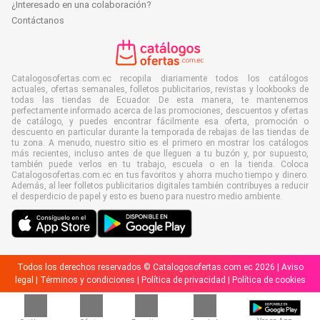
¿Interesado en una colaboración?
Contáctanos
Catalogosofertas.com.ec recopila diariamente todos los catálogos
actuales, ofertas semanales, folletos publicitarios, revistas y lookbooks de
todas las tiendas de Ecuador. De esta manera, te mantenemos
perfectamente informado acerca de las promociones, descuentos y ofertas
de catálogo, y puedes encontrar fácilmente esa oferta, promoción o
descuento en particular durante la temporada de rebajas de las tiendas de
tu zona. A menudo, nuestro sitio es el primero en mostrar los catálogos
más recientes, incluso antes de que lleguen a tu buzón y, por supuesto,
también puede verlos en tu trabajo, escuela o en la tienda. Coloca
Catalogosofertas.com.ec en tus favoritos y ahorra mucho tiempo y dinero.
Además, al leer folletos publicitarios digitales también contribuyes a reducir
el desperdicio de papel y esto es bueno para nuestro medio ambiente.
Todos los derechos reservados © Catalogosofertas.com.ec 2026 |
Aviso
legal
|
Términos y condiciones
|
Política de privacidad
|
Política de cookies