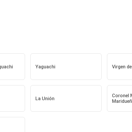
guachi
Yaguachi
Virgen d
Coronel 
La Unión
Maridue