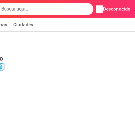
Desconocido
rias
Ciudades
o
8