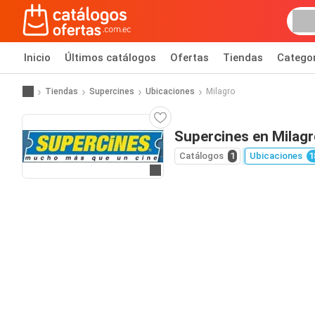
Inicio
Últimos catálogos
Ofertas
Tiendas
Catego
Tiendas
Supercines
Ubicaciones
Milagro
Supercines en Milagr
Catálogos
1
Ubicaciones
1
Ir al sitio web