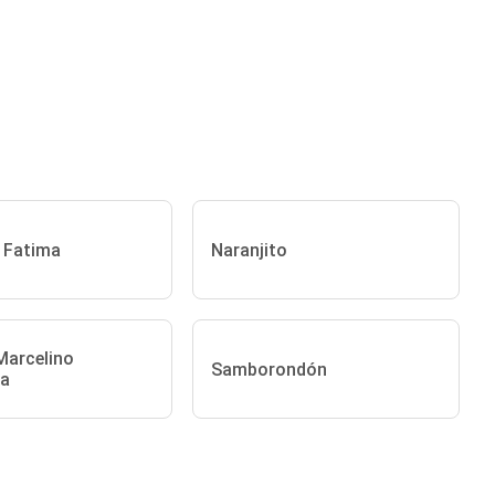
e Fatima
Naranjito
Marcelino
Samborondón
ña