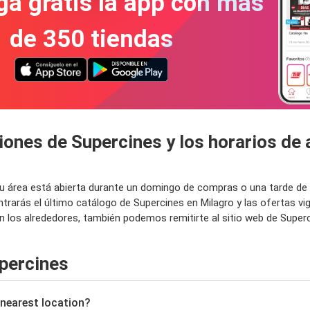
a gratis la app con más
de 350 tiendas
iones de Supercines y los horarios de
tu área está abierta durante un domingo de compras o una tarde de
rarás el último catálogo de Supercines en Milagro y las ofertas vi
los alrededores, también podemos remitirte al sitio web de Superc
percines
 nearest location?