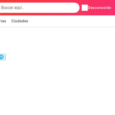
Desconocido
rias
Ciudades
70