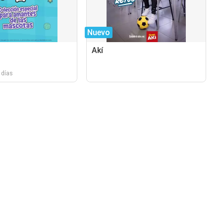
Nuevo
Akí
 días