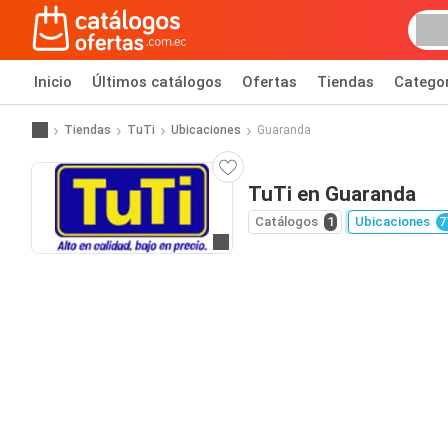
Inicio
Últimos catálogos
Ofertas
Tiendas
Catego
Tiendas
TuTi
Ubicaciones
Guaranda
TuTi en Guaranda
Catálogos
1
Ubicaciones
7
Ir al sitio web