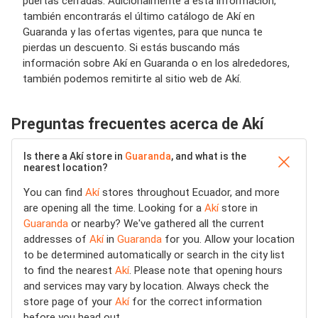
puertas cerradas. Adicionalmente a esta información,
también encontrarás el último catálogo de Akí en
Guaranda y las ofertas vigentes, para que nunca te
pierdas un descuento. Si estás buscando más
información sobre Akí en Guaranda o en los alrededores,
también podemos remitirte al sitio web de Akí.
Preguntas frecuentes acerca de Akí
Is there a Akí store in
Guaranda
, and what is the
nearest location?
You can find
Akí
stores throughout Ecuador, and more
are opening all the time. Looking for a
Akí
store in
Guaranda
or nearby? We've gathered all the current
addresses of
Akí
in
Guaranda
for you. Allow your location
to be determined automatically or search in the city list
to find the nearest
Akí
. Please note that opening hours
and services may vary by location. Always check the
store page of your
Akí
for the correct information
before you head out.