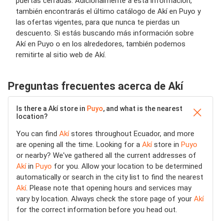
puertas cerradas. Adicionalmente a esta información,
también encontrarás el último catálogo de Akí en Puyo y
las ofertas vigentes, para que nunca te pierdas un
descuento. Si estás buscando más información sobre
Akí en Puyo o en los alrededores, también podemos
remitirte al sitio web de Akí.
Preguntas frecuentes acerca de Akí
Is there a Akí store in
Puyo
, and what is the nearest
location?
You can find
Akí
stores throughout Ecuador, and more
are opening all the time. Looking for a
Akí
store in
Puyo
or nearby? We've gathered all the current addresses of
Akí
in
Puyo
for you. Allow your location to be determined
automatically or search in the city list to find the nearest
Akí
. Please note that opening hours and services may
vary by location. Always check the store page of your
Akí
for the correct information before you head out.