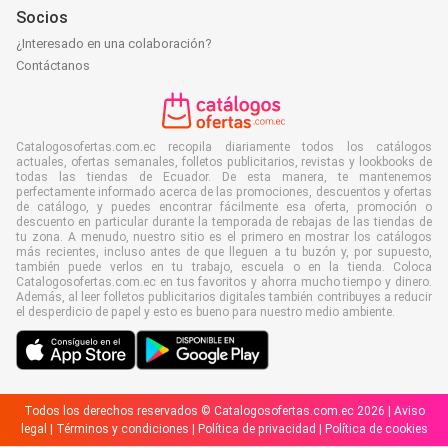
Socios
¿Interesado en una colaboración?
Contáctanos
Catalogosofertas.com.ec recopila diariamente todos los catálogos
actuales, ofertas semanales, folletos publicitarios, revistas y lookbooks de
todas las tiendas de Ecuador. De esta manera, te mantenemos
perfectamente informado acerca de las promociones, descuentos y ofertas
de catálogo, y puedes encontrar fácilmente esa oferta, promoción o
descuento en particular durante la temporada de rebajas de las tiendas de
tu zona. A menudo, nuestro sitio es el primero en mostrar los catálogos
más recientes, incluso antes de que lleguen a tu buzón y, por supuesto,
también puede verlos en tu trabajo, escuela o en la tienda. Coloca
Catalogosofertas.com.ec en tus favoritos y ahorra mucho tiempo y dinero.
Además, al leer folletos publicitarios digitales también contribuyes a reducir
el desperdicio de papel y esto es bueno para nuestro medio ambiente.
Todos los derechos reservados © Catalogosofertas.com.ec 2026 |
Aviso
legal
|
Términos y condiciones
|
Política de privacidad
|
Política de cookies