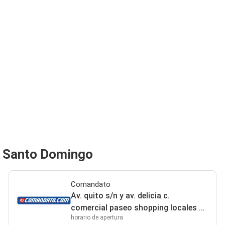
e Santo Domingo
Comandato
Av. quito s/n y av. delicia c.
comercial paseo shopping locales 8
horario de apertura
al 12 Santo Domingo